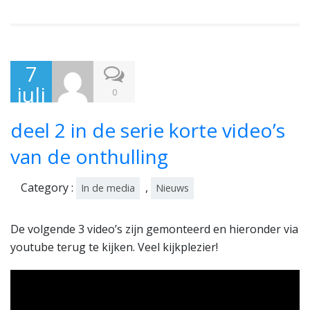
7
juli
0
201
deel 2 in de serie korte video’s
7
van de onthulling
Category :
,
In de media
Nieuws
De volgende 3 video’s zijn gemonteerd en hieronder via
youtube terug te kijken. Veel kijkplezier!