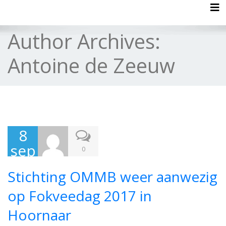
Tog
Author Archives:
Antoine de Zeeuw
8
sep
0
te
Stichting OMMB weer aanwezig
mb
er
op Fokveedag 2017 in
201
Hoornaar