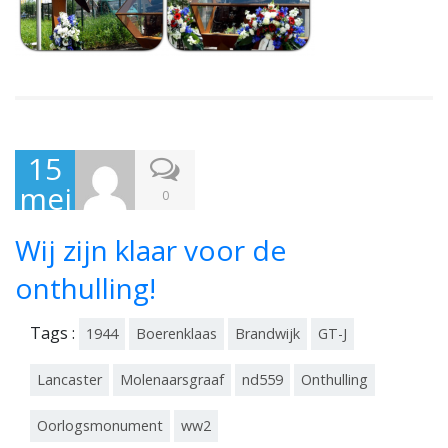
15
mei
0
201
Wij zijn klaar voor de
7
onthulling!
Tags :
1944
Boerenklaas
Brandwijk
GT-J
Lancaster
Molenaarsgraaf
nd559
Onthulling
Oorlogsmonument
ww2