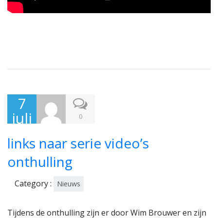
7
juli
0
201
links naar serie video’s
7
onthulling
Category :
Nieuws
Tijdens de onthulling zijn er door Wim Brouwer en zijn