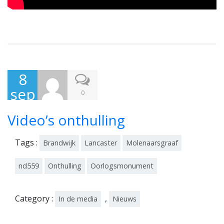
8
sep
0
te
Video’s onthulling
mb
er
Tags :
Brandwijk
Lancaster
Molenaarsgraaf
201
7
nd559
Onthulling
Oorlogsmonument
Category :
,
In de media
Nieuws