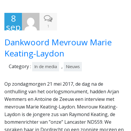
8
sep
1
te
Dankwoord Mevrouw Marie
mb
er
Keating-Laydon
201
Category :
,
In de media
Nieuws
7
Op zondagmorgen 21 mei 2017, de dag na de
onthulling van het oorlogsmonument, hadden Arjan
Wemmers en Antoine de Zeeuw een interview met
mevrouw Marie Keating-Laydon. Mevrouw Keating-
Laydon is de jongere zus van Raymond Keating, de
bommenrichter van ”onze” Lancaster ND559. We
spraken haar in Dordrecht op een zonnige morgen en