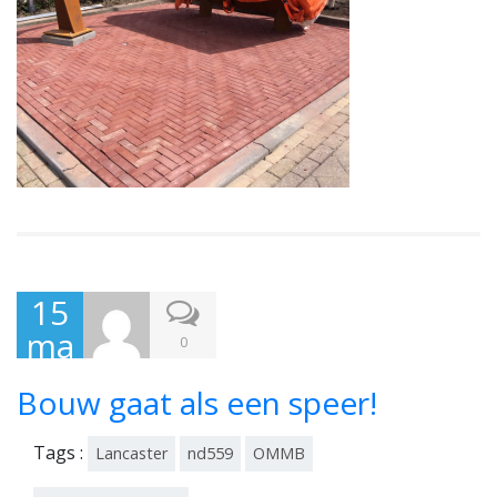
15
ma
0
art
Bouw gaat als een speer!
201
7
Tags :
Lancaster
nd559
OMMB