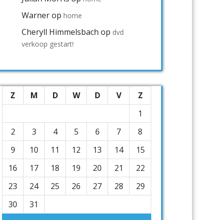
Warner
op
home
Cheryll Himmelsbach
op
dvd
verkoop gestart!
Z
M
D
W
D
V
Z
1
2
3
4
5
6
7
8
9
10
11
12
13
14
15
16
17
18
19
20
21
22
23
24
25
26
27
28
29
30
31