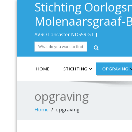
Stichting Oorlo
Molenaarsgraaf-B
AVRO Lancaster ND559 GT-J
HOME
STICHTING
OPGRAVING
opgraving
Home
opgraving