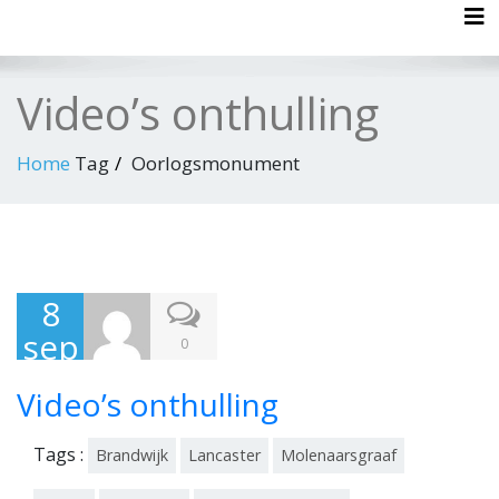
Tog
Video’s onthulling
Home
Tag
Oorlogsmonument
8
sep
0
te
Video’s onthulling
mb
er
Tags :
Brandwijk
Lancaster
Molenaarsgraaf
201