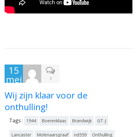
15
mei
0
201
Wij zijn klaar voor de
7
onthulling!
Tags :
1944
Boerenklaas
Brandwijk
GT-J
Lancaster
Molenaarsgraaf
nd559
Onthulling