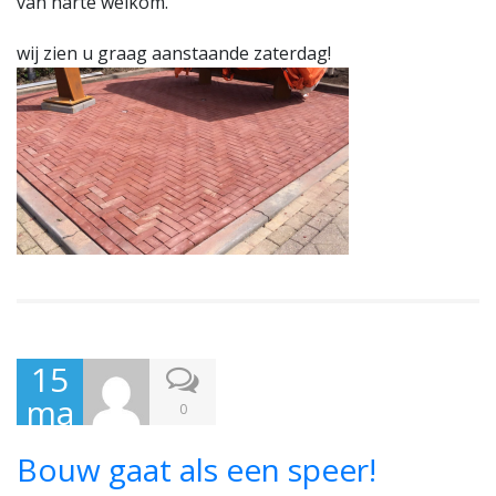
van harte welkom.
wij zien u graag aanstaande zaterdag!
15
ma
0
art
Bouw gaat als een speer!
201