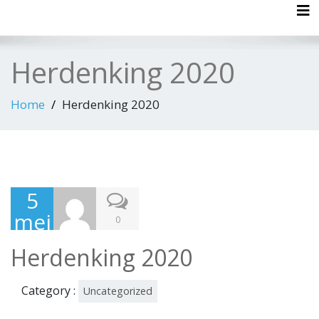
Tog
Herdenking 2020
Home
Herdenking 2020
5
mei
0
202
Herdenking 2020
0
Category :
Uncategorized