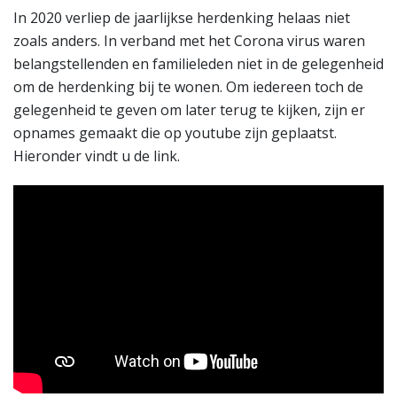
In 2020 verliep de jaarlijkse herdenking helaas niet
zoals anders. In verband met het Corona virus waren
belangstellenden en familieleden niet in de gelegenheid
om de herdenking bij te wonen. Om iedereen toch de
gelegenheid te geven om later terug te kijken, zijn er
opnames gemaakt die op youtube zijn geplaatst.
Hieronder vindt u de link.