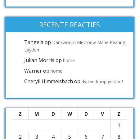
RECENTE REACTIES
Tangela
op
Dankwoord Mevrouw Marie Keating-
Laydon
Julian Morris
op
home
Warner
op
home
Cheryll Himmelsbach
op
dvd verkoop gestart!
Z
M
D
W
D
V
Z
1
2
3
4
5
6
7
8