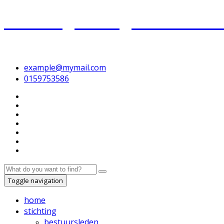
Stichting Oorlogsmonument
AVRO Lancaster ND559 GT-J
example@mymail.com
0159753586
Toggle navigation
home
stichting
bestuursleden