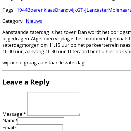
Tags :
1944
Boerenklaas
Brandwijk
GT-J
Lancaster
Molenaar
Category :
Nieuws
Aanstaande zaterdag is het zover! Dan wordt het oorlog
bijgedragen. Afgelopen vrijdag is het monument geplaatst 
zaterdagmorgen om 11.15 uur op het parkeerterrein naast 
10.00 uur, aanvang 10.30 uur. Uiteraard bent u hier ook v
wij zien u graag aanstaande zaterdag!
Leave a Reply
Message *
Name
*
Email
*