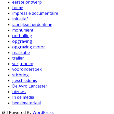
eerste ontwerp
home
impressie documentaire
initiatief
jaarlijkse herdenking
monument
onthulling
opgraving
opgraving motor
realisatie
trailer
vergunning
vooronderzoek
stichting
geschiedenis
De Avro Lancaster
nieuws
In de media
beeldmateriaal
@ |Powered By
WordPress