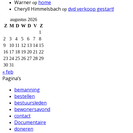
Warner
home
op
Cheryll Himmelsbach
dvd verkoop gestart!
op
augustus 2026
Z
M
D
W
D
V
Z
1
2
3
4
5
6
7
8
9
10
11
12
13
14
15
16
17
18
19
20
21
22
23
24
25
26
27
28
29
30
31
« feb
Pagina’s
bemanning
bestellen
bestuursleden
bewonersavond
contact
Documentaire
doneren