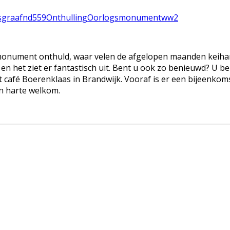
sgraaf
nd559
Onthulling
Oorlogsmonument
ww2
smonument onthuld, waar velen de afgelopen maanden keiha
en het ziet er fantastisch uit. Bent u ook zo benieuwd? U b
café Boerenklaas in Brandwijk. Vooraf is er een bijeenkom
an harte welkom.