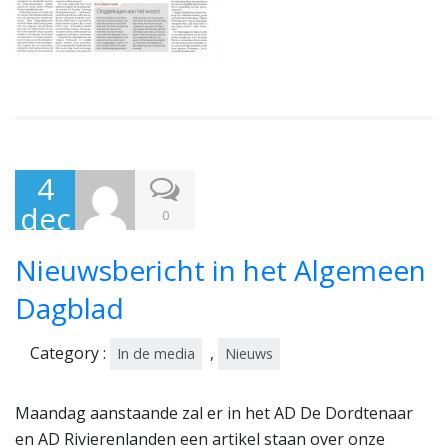
4
dec
0
em
Nieuwsbericht in het Algemeen
ber
201
Dagblad
6
Category :
,
In de media
Nieuws
Maandag aanstaande zal er in het AD De Dordtenaar
en AD Rivierenlanden een artikel staan over onze