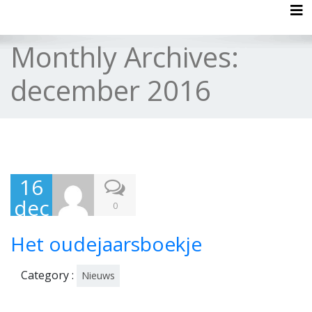
Tog
Monthly Archives:
december 2016
16
dec
0
em
Het oudejaarsboekje
ber
201
Category :
Nieuws
6