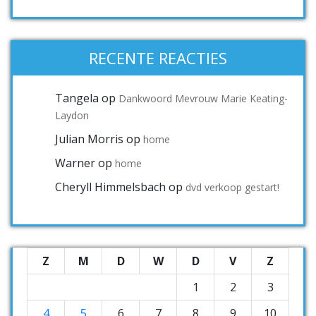
RECENTE REACTIES
Tangela
op
Dankwoord Mevrouw Marie Keating-
Laydon
Julian Morris
op
home
Warner
op
home
Cheryll Himmelsbach
op
dvd verkoop gestart!
Z
M
D
W
D
V
Z
1
2
3
4
5
6
7
8
9
10