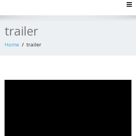
Tog
trailer
Home
trailer