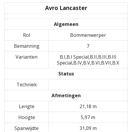
Avro Lancaster
Algemeen
Rol
Bommenwerper
Bemanning
7
Varianten
B.I,B.I Special,B.II,B.III,B.III
Special,B.IV,B.V,B.VI,B.VII,B.X
Status
Techniek
Afmetingen
Lengte
21,18 m
Hoogte
5,97 m
Spanwijdte
31,09 m