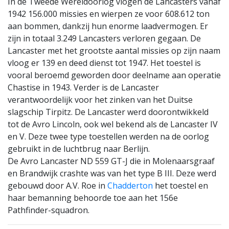
In de Tweede Wereldoorlog vlogen de Lancasters vanaf
1942 156.000 missies en wierpen ze voor 608.612 ton
aan bommen, dankzij hun enorme laadvermogen. Er
zijn in totaal 3.249 Lancasters verloren gegaan. De
Lancaster met het grootste aantal missies op zijn naam
vloog er 139 en deed dienst tot 1947. Het toestel is
vooral beroemd geworden door deelname aan operatie
Chastise in 1943. Verder is de Lancaster
verantwoordelijk voor het zinken van het Duitse
slagschip Tirpitz. De Lancaster werd doorontwikkeld
tot de Avro Lincoln, ook wel bekend als de Lancaster IV
en V. Deze twee type toestellen werden na de oorlog
gebruikt in de luchtbrug naar Berlijn.
De Avro Lancaster ND 559 GT-J die in Molenaarsgraaf
en Brandwijk crashte was van het type B III. Deze werd
gebouwd door A.V. Roe in
Chadderton
het toestel en
haar bemanning behoorde toe aan het 156e
Pathfinder-squadron.