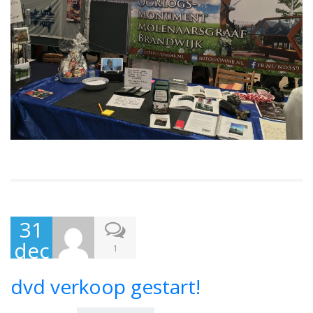
31
dec
1
em
dvd verkoop gestart!
ber