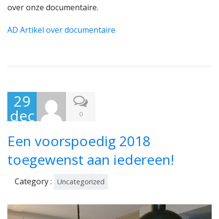
over onze documentaire.
AD Artikel over documentaire
29
dec
0
em
Een voorspoedig 2018
ber
201
toegewenst aan iedereen!
7
Category :
Uncategorized