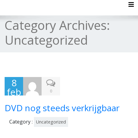
Tog
Category Archives:
Uncategorized
8
feb
0
rua
DVD nog steeds verkrijgbaar
ri
202
Category :
Uncategorized
1