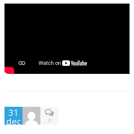
31
dec
0
em