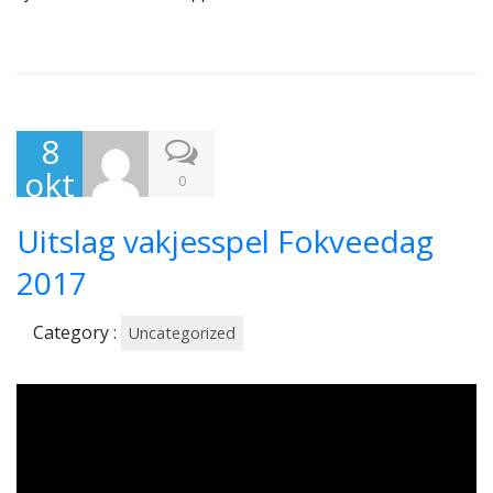
8
okt
0
obe
Uitslag vakjesspel Fokveedag
r
201
2017
7
Category :
Uncategorized