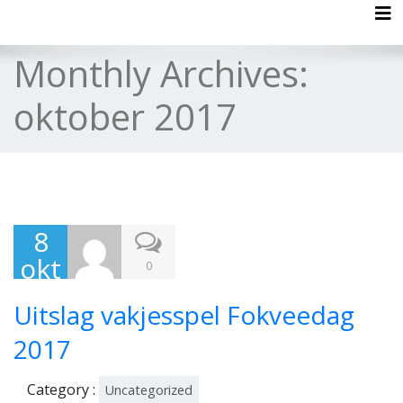
Tog
Monthly Archives:
oktober 2017
8
okt
0
obe
Uitslag vakjesspel Fokveedag
r
201
2017
7
Category :
Uncategorized