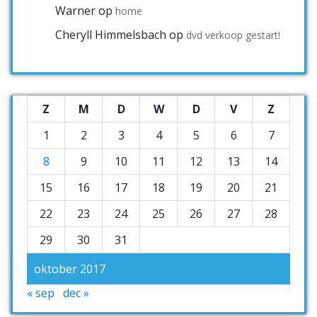
Warner
op
home
Cheryll Himmelsbach
op
dvd verkoop gestart!
Z
M
D
W
D
V
Z
1
2
3
4
5
6
7
8
9
10
11
12
13
14
15
16
17
18
19
20
21
22
23
24
25
26
27
28
29
30
31
oktober 2017
« sep
dec »