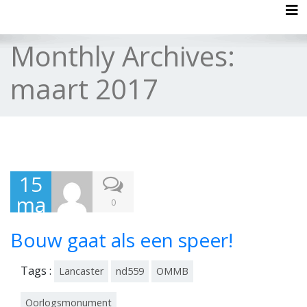
Tog
Monthly Archives:
maart 2017
15
ma
0
art
Bouw gaat als een speer!
201
7
Tags :
Lancaster
nd559
OMMB
Oorlogsmonument