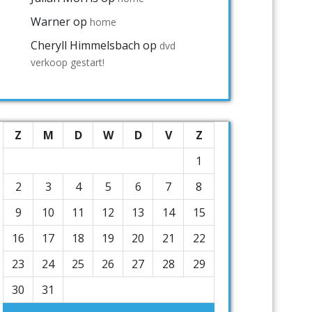
Warner
op
home
Cheryll Himmelsbach
op
dvd
verkoop gestart!
Z
M
D
W
D
V
Z
1
2
3
4
5
6
7
8
9
10
11
12
13
14
15
16
17
18
19
20
21
22
23
24
25
26
27
28
29
30
31