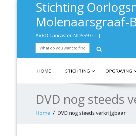
Stichting Oorlo
Molenaarsgraaf-B
AVRO Lancaster ND559 GT-J
HOME
STICHTING
OPGRAVING
DVD nog steeds ve
Home
DVD nog steeds verkrijgbaar