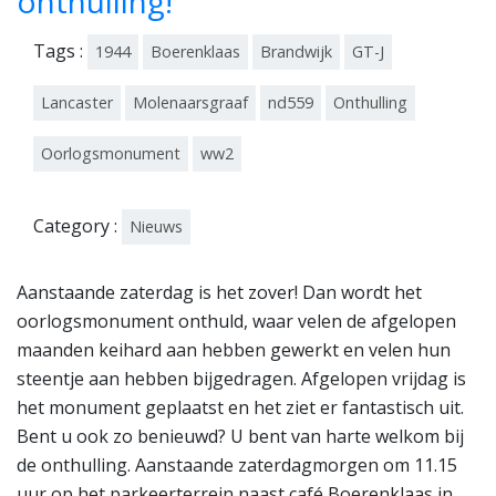
onthulling!
Tags :
1944
Boerenklaas
Brandwijk
GT-J
Lancaster
Molenaarsgraaf
nd559
Onthulling
Oorlogsmonument
ww2
Category :
Nieuws
Aanstaande zaterdag is het zover! Dan wordt het
oorlogsmonument onthuld, waar velen de afgelopen
maanden keihard aan hebben gewerkt en velen hun
steentje aan hebben bijgedragen. Afgelopen vrijdag is
het monument geplaatst en het ziet er fantastisch uit.
Bent u ook zo benieuwd? U bent van harte welkom bij
de onthulling. Aanstaande zaterdagmorgen om 11.15
uur op het parkeerterrein naast café Boerenklaas in