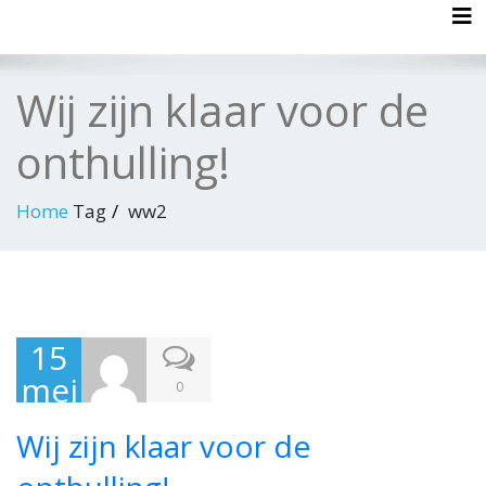
Tog
Wij zijn klaar voor de
onthulling!
Home
Tag
ww2
15
mei
0
201
Wij zijn klaar voor de
7