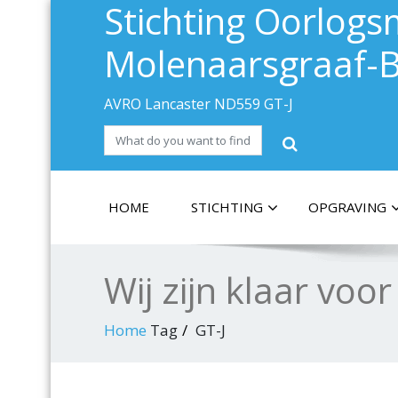
Stichting Oorlo
Molenaarsgraaf-B
AVRO Lancaster ND559 GT-J
HOME
STICHTING
OPGRAVING
Wij zijn klaar voor
Home
Tag
GT-J