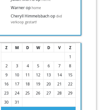
Warner
op
home
Cheryll Himmelsbach
op
dvd
verkoop gestart!
Z
M
D
W
D
V
Z
1
2
3
4
5
6
7
8
9
10
11
12
13
14
15
16
17
18
19
20
21
22
23
24
25
26
27
28
29
30
31