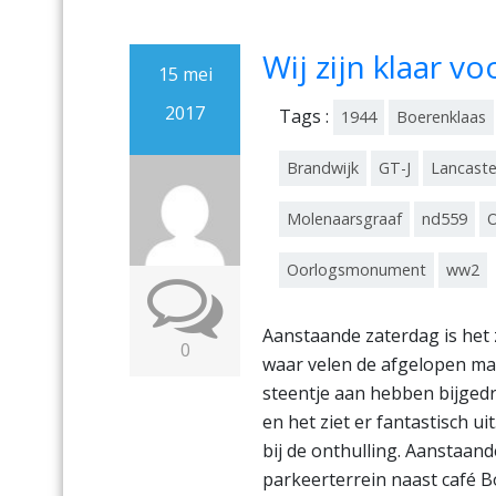
Wij zijn klaar vo
15 mei
2017
Tags :
1944
Boerenklaas
Brandwijk
GT-J
Lancaste
Molenaarsgraaf
nd559
O
Oorlogsmonument
ww2
Aanstaande zaterdag is het
0
waar velen de afgelopen m
steentje aan hebben bijged
en het ziet er fantastisch 
bij de onthulling. Aanstaa
parkeerterrein naast café B