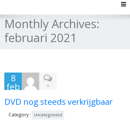
Tog
Monthly Archives:
februari 2021
8
feb
0
rua
DVD nog steeds verkrijgbaar
ri
202
Category :
Uncategorized
1