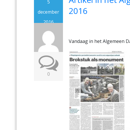
5
2016
december
2016
Vandaag in het Algemeen D
0