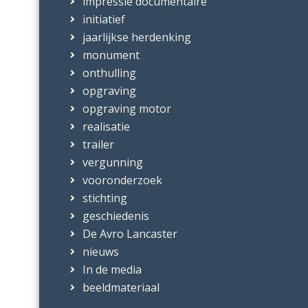
impressie documentaire
initiatief
jaarlijkse herdenking
monument
onthulling
opgraving
opgraving motor
realisatie
trailer
vergunning
vooronderzoek
stichting
geschiedenis
De Avro Lancaster
nieuws
In de media
beeldmateriaal