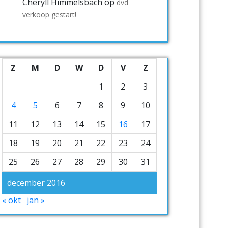
Cheryll Himmelsbach
op
dvd
verkoop gestart!
Z
M
D
W
D
V
Z
1
2
3
4
5
6
7
8
9
10
11
12
13
14
15
16
17
18
19
20
21
22
23
24
25
26
27
28
29
30
31
december 2016
« okt
jan »