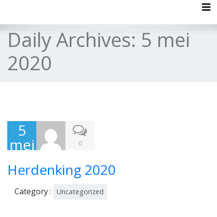
Tog
Daily Archives:
5 mei
2020
5
mei
0
202
Herdenking 2020
0
Category :
Uncategorized