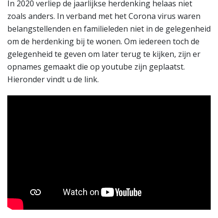
In 2020 verliep de jaarlijkse herdenking helaas niet
zoals anders. In verband met het Corona virus waren
belangstellenden en familieleden niet in de gelegenheid
om de herdenking bij te wonen. Om iedereen toch de
gelegenheid te geven om later terug te kijken, zijn er
opnames gemaakt die op youtube zijn geplaatst.
Hieronder vindt u de link.