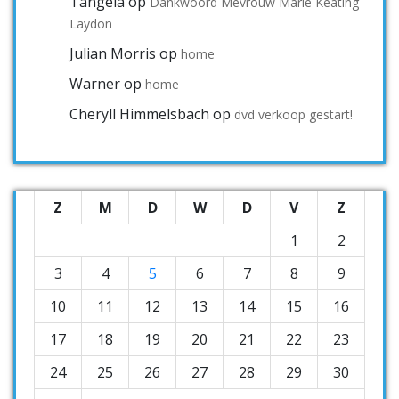
Tangela
op
Dankwoord Mevrouw Marie Keating-
Laydon
Julian Morris
op
home
Warner
op
home
Cheryll Himmelsbach
op
dvd verkoop gestart!
Z
M
D
W
D
V
Z
1
2
3
4
5
6
7
8
9
10
11
12
13
14
15
16
17
18
19
20
21
22
23
24
25
26
27
28
29
30