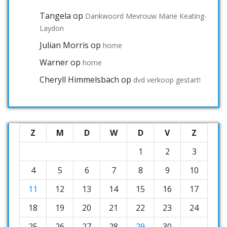
Tangela
op
Dankwoord Mevrouw Marie Keating-
Laydon
Julian Morris
op
home
Warner
op
home
Cheryll Himmelsbach
op
dvd verkoop gestart!
Z
M
D
W
D
V
Z
1
2
3
4
5
6
7
8
9
10
11
12
13
14
15
16
17
18
19
20
21
22
23
24
25
26
27
28
29
30