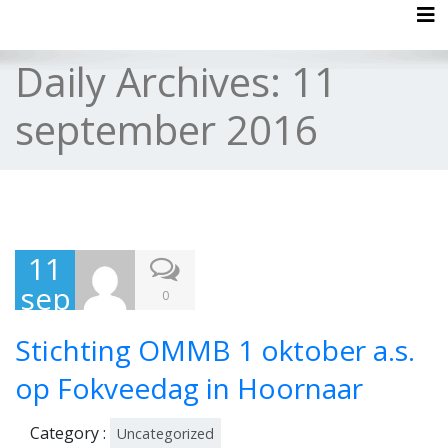
Tog
Daily Archives:
11
september 2016
11
sep
0
te
Stichting OMMB 1 oktober a.s.
mb
er
op Fokveedag in Hoornaar
201
Category :
Uncategorized